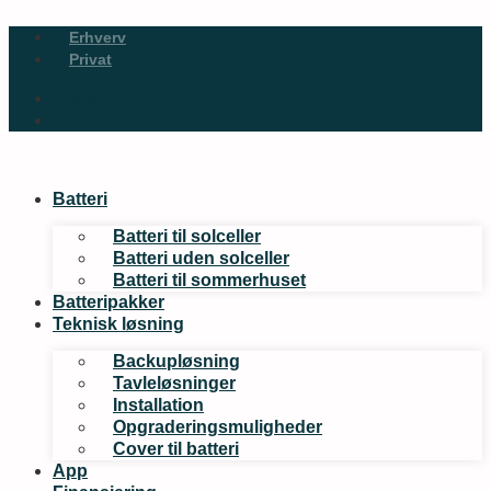
Videre
Erhverv
til
Privat
indhold
Erhverv
Privat
Batteri
Batteri til solceller
Batteri uden solceller
Batteri til sommerhuset
Batteripakker
Teknisk løsning
Backupløsning
Tavleløsninger
Installation
Opgraderingsmuligheder
Cover til batteri
App