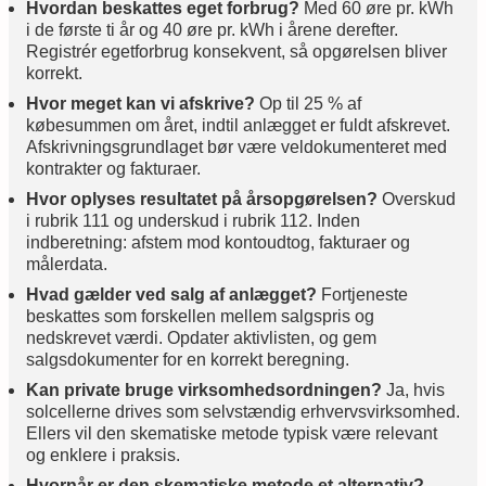
Hvordan beskattes eget forbrug?
Med 60 øre pr. kWh
i de første ti år og 40 øre pr. kWh i årene derefter.
Registrér egetforbrug konsekvent, så opgørelsen bliver
korrekt.
Hvor meget kan vi afskrive?
Op til 25 % af
købesummen om året, indtil anlægget er fuldt afskrevet.
Afskrivningsgrundlaget bør være veldokumenteret med
kontrakter og fakturaer.
Hvor oplyses resultatet på årsopgørelsen?
Overskud
i rubrik 111 og underskud i rubrik 112. Inden
indberetning: afstem mod kontoudtog, fakturaer og
målerdata.
Hvad gælder ved salg af anlægget?
Fortjeneste
beskattes som forskellen mellem salgspris og
nedskrevet værdi. Opdater aktivlisten, og gem
salgsdokumenter for en korrekt beregning.
Kan private bruge virksomhedsordningen?
Ja, hvis
solcellerne drives som selvstændig erhvervsvirksomhed.
Ellers vil den skematiske metode typisk være relevant
og enklere i praksis.
Hvornår er den skematiske metode et alternativ?