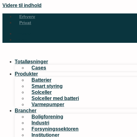
Videre til indhold
Erhverv
Privat
Erhverv
Privat
Totalløsninger
Cases
Produkter
Batterier
Smart styring
Solceller
Solceller med batteri
Varmepumper
Brancher
Boligforening
Industri
Forsyningssektoren
Institutioner