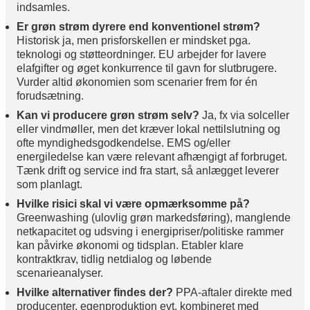
indsamles.
Er grøn strøm dyrere end konventionel strøm?
Historisk ja, men prisforskellen er mindsket pga.
teknologi og støtteordninger. EU arbejder for lavere
elafgifter og øget konkurrence til gavn for slutbrugere.
Vurder altid økonomien som scenarier frem for én
forudsætning.
Kan vi producere grøn strøm selv?
Ja, fx via solceller
eller vindmøller, men det kræver lokal nettilslutning og
ofte myndighedsgodkendelse. EMS og/eller
energiledelse kan være relevant afhængigt af forbruget.
Tænk drift og service ind fra start, så anlægget leverer
som planlagt.
Hvilke risici skal vi være opmærksomme på?
Greenwashing (ulovlig grøn markedsføring), manglende
netkapacitet og udsving i energipriser/politiske rammer
kan påvirke økonomi og tidsplan. Etabler klare
kontraktkrav, tidlig netdialog og løbende
scenarieanalyser.
Hvilke alternativer findes der?
PPA-aftaler direkte med
producenter, egenproduktion evt. kombineret med