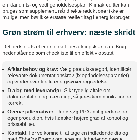
en klar drifts- og vedligeholdelsesplan. Klimakreditter kan
bruges som supplement, når direkte reduktioner ikke er
mulige, men bør ikke erstatte reelle tiltag i energiforbruget.
Grøn strøm til erhverv: næste skridt
Det bedste afsæt er en enkel, beslutningsklar plan. Brug
nedenstående som checkliste til en effektiv opstart:
Afklar behov og krav:
Vælg produktkategori, identificér
relevante dokumentationskrav (fx oprindelsesgarantier),
og vurder eventuelle energisyn/energiledelse.
Dialog med leverandør:
Sikr tydelig aftale om
dokumentation og mærkning, så jeres kommunikation er
korrekt.
Overvej alternativer:
Undersøg PPA-muligheder eller
egenproduktion, hvis I ønsker højere grad af kontrol og
prisstabilitet.
Kontakt:
I er velkomne til at tage en indledende dialog
med Ebbefos Energy om jeres muligheder og næste