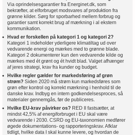
Via oprindelsesgarantier fra Energinet.dk, som
bekræfter, at elforbruget modsvares af produktion fra
grønne kilder. Sørg for sporbarhed mellem forbrug og
garantier samt korrekt brug af mærkning i al ekstern
kommunikation.
Hvad er forskellen på kategori 1 og kategori 2?
Kategori 1 indeholder yderligere klimatiltag ud over
vedvarende energi og mærkes med to grønne blade.
Kategori 2 dokumenterer kun den vedvarende kilde og
mærkes med ét grønt og ét hvidt blad. Valget afhænger
af jeres strategi, krav fra kunder og budget.
Hvilke regler gælder for markedsføring af grøn
strøm?
Siden 2020 må strøm kun markedsføres som
grøn efter kontrol og korrekt mærkning i henhold til de
danske krav. Indbyg en intern godkendelsesproces, så
materialer gennemgås, før de publiceres.
Hvilke EU-krav påvirker os?
RED II fastsætter, at
mindst 42,5% af energiforbruget i EU skal være
vedvarende i 2030. CSRD og EU-taxonomien medfører
øgede dokumentations- og rapporteringskrav. Afklar
tidligt, hvilke data I skal kunne levere, og hvordan de