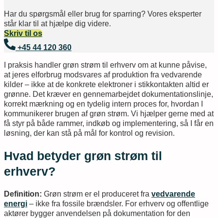
Har du spørgsmål eller brug for sparring? Vores eksperter
står klar til at hjælpe dig videre.
Skriv til os
+45 44 120 360
I praksis handler grøn strøm til erhverv om at kunne påvise,
at jeres elforbrug modsvares af produktion fra vedvarende
kilder – ikke at de konkrete elektroner i stikkontakten altid er
grønne. Det kræver en gennemarbejdet dokumentationslinje,
korrekt mærkning og en tydelig intern proces for, hvordan I
kommunikerer brugen af grøn strøm. Vi hjælper gerne med at
få styr på både rammer, indkøb og implementering, så I får en
løsning, der kan stå på mål for kontrol og revision.
Hvad betyder grøn strøm til
erhverv?
Definition:
Grøn strøm er el produceret fra
vedvarende
energi
– ikke fra fossile brændsler. For erhverv og offentlige
aktører bygger anvendelsen på dokumentation for den