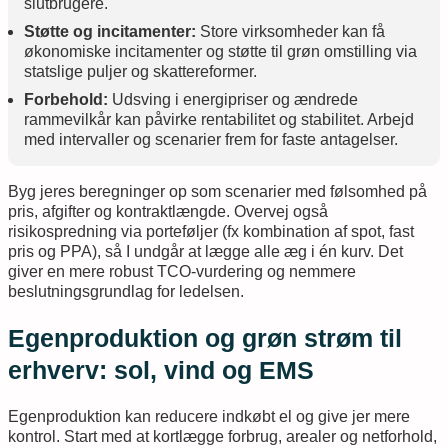
slutbrugere.
Støtte og incitamenter:
Store virksomheder kan få
økonomiske incitamenter og støtte til grøn omstilling via
statslige puljer og skattereformer.
Forbehold:
Udsving i energipriser og ændrede
rammevilkår kan påvirke rentabilitet og stabilitet. Arbejd
med intervaller og scenarier frem for faste antagelser.
Byg jeres beregninger op som scenarier med følsomhed på
pris, afgifter og kontraktlængde. Overvej også
risikospredning via porteføljer (fx kombination af spot, fast
pris og PPA), så I undgår at lægge alle æg i én kurv. Det
giver en mere robust TCO-vurdering og nemmere
beslutningsgrundlag for ledelsen.
Egenproduktion og grøn strøm til
erhverv: sol, vind og EMS
Egenproduktion kan reducere indkøbt el og give jer mere
kontrol. Start med at kortlægge forbrug, arealer og netforhold,